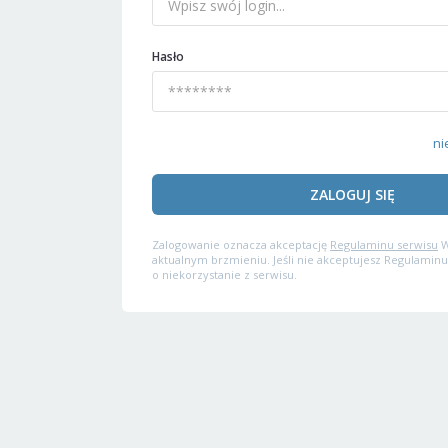
Hasło
ni
ZALOGUJ SIĘ
Zalogowanie oznacza akceptację
Regulaminu serwisu
W
aktualnym brzmieniu. Jeśli nie akceptujesz Regulaminu
o niekorzystanie z serwisu.