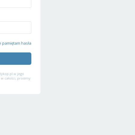
e pamiętam hasła
ykop.pl w jego
 w całości, prosimy