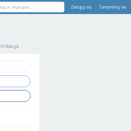
Zaloguj się
Zarejestruj się
ESTRACJA