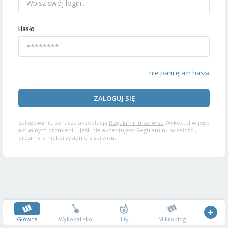
Hasło
nie pamiętam hasła
ZALOGUJ SIĘ
Zalogowanie oznacza akceptację
Regulaminu serwisu
Wykop.pl w jego
aktualnym brzmieniu. Jeśli nie akceptujesz Regulaminu w całości,
prosimy o niekorzystanie z serwisu.
Główna
Wykopalisko
Hity
Mikroblog