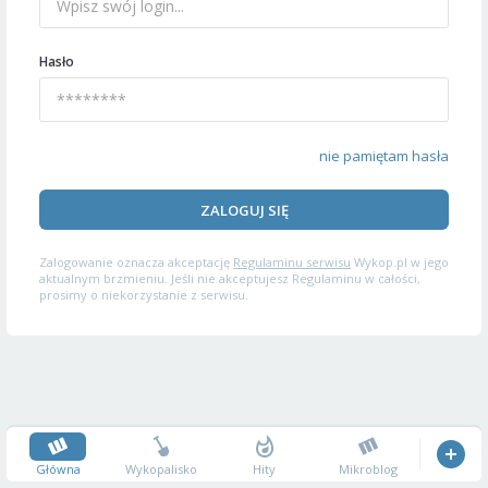
Hasło
nie pamiętam hasła
ZALOGUJ SIĘ
Zalogowanie oznacza akceptację
Regulaminu serwisu
Wykop.pl w jego
aktualnym brzmieniu. Jeśli nie akceptujesz Regulaminu w całości,
prosimy o niekorzystanie z serwisu.
Główna
Wykopalisko
Hity
Mikroblog