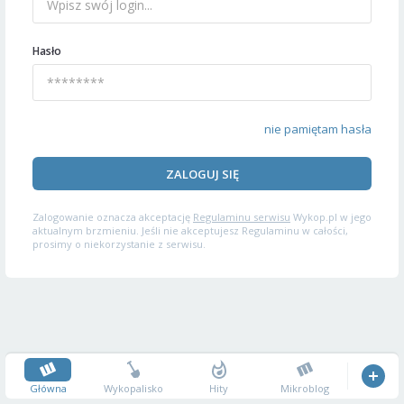
Hasło
nie pamiętam hasła
ZALOGUJ SIĘ
Zalogowanie oznacza akceptację
Regulaminu serwisu
Wykop.pl w jego
aktualnym brzmieniu. Jeśli nie akceptujesz Regulaminu w całości,
prosimy o niekorzystanie z serwisu.
Główna
Wykopalisko
Hity
Mikroblog