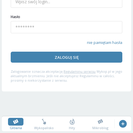
Hasło
nie pamiętam hasła
ZALOGUJ SIĘ
Zalogowanie oznacza akceptację
Regulaminu serwisu
Wykop.pl w jego
aktualnym brzmieniu. Jeśli nie akceptujesz Regulaminu w całości,
prosimy o niekorzystanie z serwisu.
Główna
Wykopalisko
Hity
Mikroblog