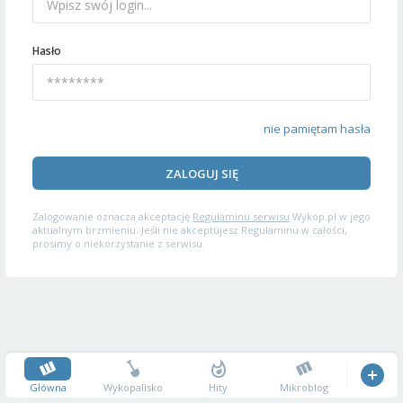
Hasło
nie pamiętam hasła
ZALOGUJ SIĘ
Zalogowanie oznacza akceptację
Regulaminu serwisu
Wykop.pl w jego
aktualnym brzmieniu. Jeśli nie akceptujesz Regulaminu w całości,
prosimy o niekorzystanie z serwisu.
Główna
Wykopalisko
Hity
Mikroblog