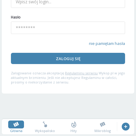
Hasło
nie pamiętam hasła
ZALOGUJ SIĘ
Zalogowanie oznacza akceptację
Regulaminu serwisu
Wykop.pl w jego
aktualnym brzmieniu. Jeśli nie akceptujesz Regulaminu w całości,
prosimy o niekorzystanie z serwisu.
Główna
Wykopalisko
Hity
Mikroblog