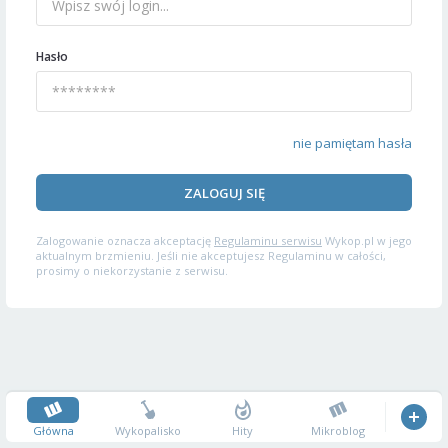
Hasło
nie pamiętam hasła
ZALOGUJ SIĘ
Zalogowanie oznacza akceptację
Regulaminu serwisu
Wykop.pl w jego
aktualnym brzmieniu. Jeśli nie akceptujesz Regulaminu w całości,
prosimy o niekorzystanie z serwisu.
Główna
Wykopalisko
Hity
Mikroblog