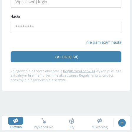
Hasło
nie pamiętam hasła
ZALOGUJ SIĘ
Zalogowanie oznacza akceptację
Regulaminu serwisu
Wykop.pl w jego
aktualnym brzmieniu. Jeśli nie akceptujesz Regulaminu w całości,
prosimy o niekorzystanie z serwisu.
Główna
Wykopalisko
Hity
Mikroblog