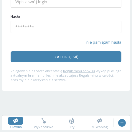
Hasło
nie pamiętam hasła
ZALOGUJ SIĘ
Zalogowanie oznacza akceptację
Regulaminu serwisu
Wykop.pl w jego
aktualnym brzmieniu. Jeśli nie akceptujesz Regulaminu w całości,
prosimy o niekorzystanie z serwisu.
Główna
Wykopalisko
Hity
Mikroblog