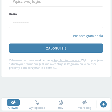
Hasło
nie pamiętam hasła
ZALOGUJ SIĘ
Zalogowanie oznacza akceptację
Regulaminu serwisu
Wykop.pl w jego
aktualnym brzmieniu. Jeśli nie akceptujesz Regulaminu w całości,
prosimy o niekorzystanie z serwisu.
Główna
Wykopalisko
Hity
Mikroblog