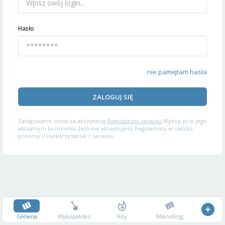
Hasło
nie pamiętam hasła
ZALOGUJ SIĘ
Zalogowanie oznacza akceptację
Regulaminu serwisu
Wykop.pl w jego
aktualnym brzmieniu. Jeśli nie akceptujesz Regulaminu w całości,
prosimy o niekorzystanie z serwisu.
Główna
Wykopalisko
Hity
Mikroblog