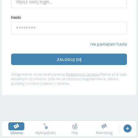
Hasło
nie pamiętam hasła
ZALOGUJ SIĘ
Zalogowanie oznacza akceptację
Regulaminu serwisu
Wykop.pl w jego
aktualnym brzmieniu. Jeśli nie akceptujesz Regulaminu w całości,
prosimy o niekorzystanie z serwisu.
Główna
Wykopalisko
Hity
Mikroblog