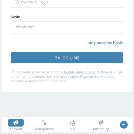
Hasło
nie pamiętam hasła
ZALOGUJ SIĘ
Zalogowanie oznacza akceptację
Regulaminu serwisu
Wykop.pl w jego
aktualnym brzmieniu. Jeśli nie akceptujesz Regulaminu w całości,
prosimy o niekorzystanie z serwisu.
Główna
Wykopalisko
Hity
Mikroblog