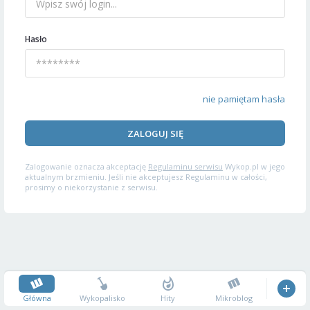
Hasło
nie pamiętam hasła
ZALOGUJ SIĘ
Zalogowanie oznacza akceptację
Regulaminu serwisu
Wykop.pl w jego
aktualnym brzmieniu. Jeśli nie akceptujesz Regulaminu w całości,
prosimy o niekorzystanie z serwisu.
Główna
Wykopalisko
Hity
Mikroblog