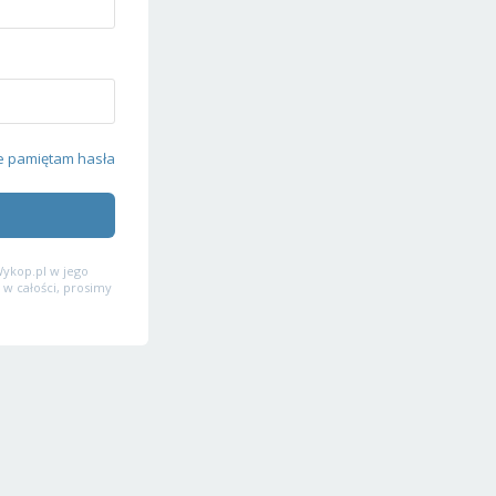
e pamiętam hasła
ykop.pl w jego
 w całości, prosimy