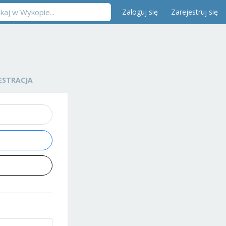
Zaloguj się
Zarejestruj się
ESTRACJA