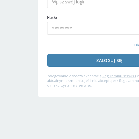
Hasło
ni
ZALOGUJ SIĘ
Zalogowanie oznacza akceptację
Regulaminu serwisu
W
aktualnym brzmieniu. Jeśli nie akceptujesz Regulaminu
o niekorzystanie z serwisu.