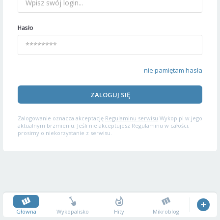
Hasło
nie pamiętam hasła
ZALOGUJ SIĘ
Zalogowanie oznacza akceptację
Regulaminu serwisu
Wykop.pl w jego
aktualnym brzmieniu. Jeśli nie akceptujesz Regulaminu w całości,
prosimy o niekorzystanie z serwisu.
Główna
Wykopalisko
Hity
Mikroblog