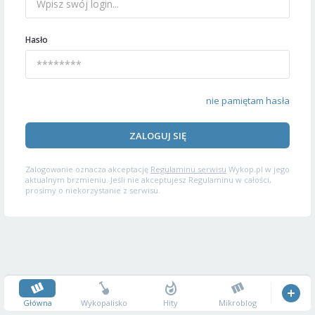
Hasło
nie pamiętam hasła
ZALOGUJ SIĘ
Zalogowanie oznacza akceptację
Regulaminu serwisu
Wykop.pl w jego
aktualnym brzmieniu. Jeśli nie akceptujesz Regulaminu w całości,
prosimy o niekorzystanie z serwisu.
Główna
Wykopalisko
Hity
Mikroblog