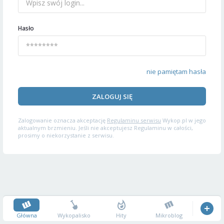
Hasło
nie pamiętam hasła
ZALOGUJ SIĘ
Zalogowanie oznacza akceptację
Regulaminu serwisu
Wykop.pl w jego
aktualnym brzmieniu. Jeśli nie akceptujesz Regulaminu w całości,
prosimy o niekorzystanie z serwisu.
Główna
Wykopalisko
Hity
Mikroblog