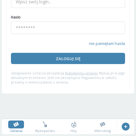
Hasło
nie pamiętam hasła
ZALOGUJ SIĘ
Zalogowanie oznacza akceptację
Regulaminu serwisu
Wykop.pl w jego
aktualnym brzmieniu. Jeśli nie akceptujesz Regulaminu w całości,
prosimy o niekorzystanie z serwisu.
Główna
Wykopalisko
Hity
Mikroblog