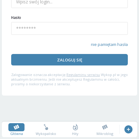
Hasło
nie pamiętam hasła
ZALOGUJ SIĘ
Zalogowanie oznacza akceptację
Regulaminu serwisu
Wykop.pl w jego
aktualnym brzmieniu. Jeśli nie akceptujesz Regulaminu w całości,
prosimy o niekorzystanie z serwisu.
Główna
Wykopalisko
Hity
Mikroblog