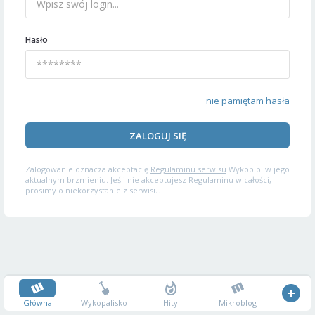
Hasło
nie pamiętam hasła
ZALOGUJ SIĘ
Zalogowanie oznacza akceptację
Regulaminu serwisu
Wykop.pl w jego
aktualnym brzmieniu. Jeśli nie akceptujesz Regulaminu w całości,
prosimy o niekorzystanie z serwisu.
Główna
Wykopalisko
Hity
Mikroblog