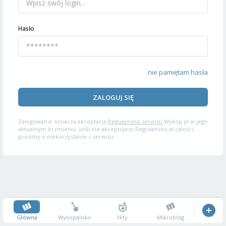
Hasło
nie pamiętam hasła
ZALOGUJ SIĘ
Zalogowanie oznacza akceptację
Regulaminu serwisu
Wykop.pl w jego
aktualnym brzmieniu. Jeśli nie akceptujesz Regulaminu w całości,
prosimy o niekorzystanie z serwisu.
Główna
Wykopalisko
Hity
Mikroblog