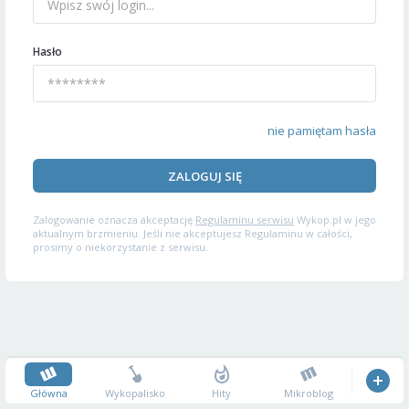
Hasło
nie pamiętam hasła
ZALOGUJ SIĘ
Zalogowanie oznacza akceptację
Regulaminu serwisu
Wykop.pl w jego
aktualnym brzmieniu. Jeśli nie akceptujesz Regulaminu w całości,
prosimy o niekorzystanie z serwisu.
Główna
Wykopalisko
Hity
Mikroblog