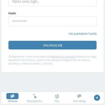
Hasło
nie pamiętam hasła
ZALOGUJ SIĘ
Zalogowanie oznacza akceptację
Regulaminu serwisu
Wykop.pl w jego
aktualnym brzmieniu. Jeśli nie akceptujesz Regulaminu w całości,
prosimy o niekorzystanie z serwisu.
Główna
Wykopalisko
Hity
Mikroblog