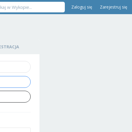
Zaloguj się
Zarejestruj się
ESTRACJA