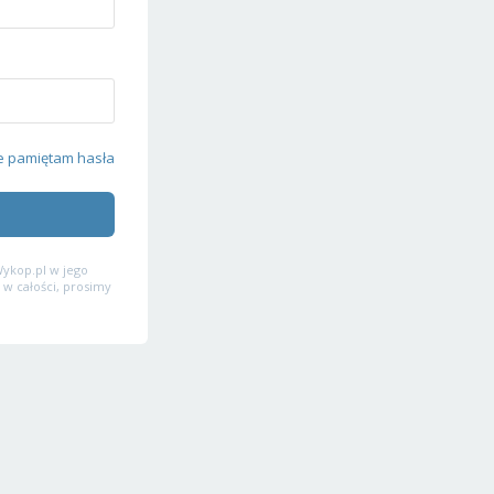
e pamiętam hasła
ykop.pl w jego
 w całości, prosimy