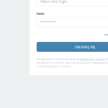
Hasło
ni
ZALOGUJ SIĘ
Zalogowanie oznacza akceptację
Regulaminu serwisu
W
aktualnym brzmieniu. Jeśli nie akceptujesz Regulaminu
o niekorzystanie z serwisu.