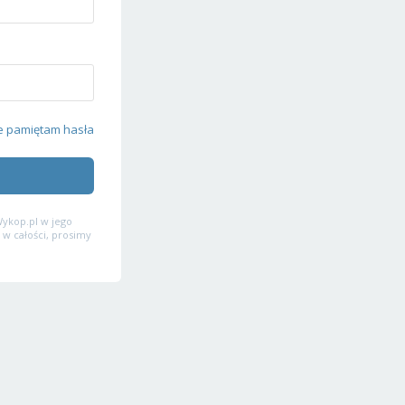
e pamiętam hasła
ykop.pl w jego
 w całości, prosimy