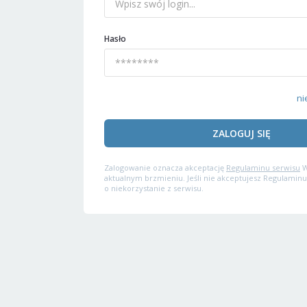
Hasło
ni
ZALOGUJ SIĘ
Zalogowanie oznacza akceptację
Regulaminu serwisu
W
aktualnym brzmieniu. Jeśli nie akceptujesz Regulaminu
o niekorzystanie z serwisu.