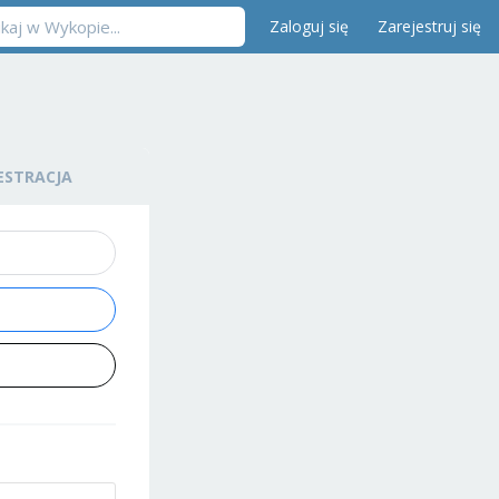
Zaloguj się
Zarejestruj się
ESTRACJA