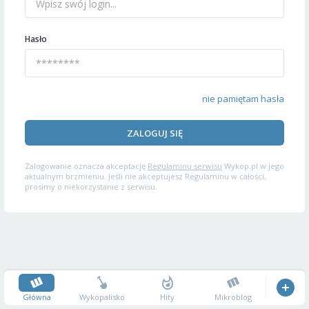
Hasło
nie pamiętam hasła
ZALOGUJ SIĘ
Zalogowanie oznacza akceptację
Regulaminu serwisu
Wykop.pl w jego
aktualnym brzmieniu. Jeśli nie akceptujesz Regulaminu w całości,
prosimy o niekorzystanie z serwisu.
Główna
Wykopalisko
Hity
Mikroblog