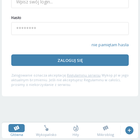
Hasło
nie pamiętam hasła
ZALOGUJ SIĘ
Zalogowanie oznacza akceptację
Regulaminu serwisu
Wykop.pl w jego
aktualnym brzmieniu. Jeśli nie akceptujesz Regulaminu w całości,
prosimy o niekorzystanie z serwisu.
Główna
Wykopalisko
Hity
Mikroblog