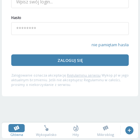
Hasło
nie pamiętam hasła
ZALOGUJ SIĘ
Zalogowanie oznacza akceptację
Regulaminu serwisu
Wykop.pl w jego
aktualnym brzmieniu. Jeśli nie akceptujesz Regulaminu w całości,
prosimy o niekorzystanie z serwisu.
Główna
Wykopalisko
Hity
Mikroblog