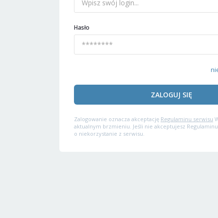
Hasło
ni
ZALOGUJ SIĘ
Zalogowanie oznacza akceptację
Regulaminu serwisu
W
aktualnym brzmieniu. Jeśli nie akceptujesz Regulaminu
o niekorzystanie z serwisu.