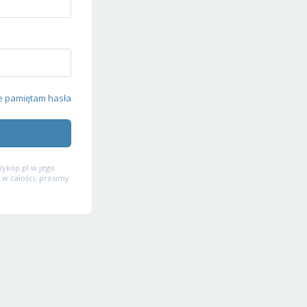
e pamiętam hasła
ykop.pl w jego
 w całości, prosimy