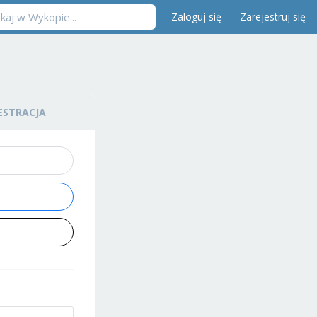
Zaloguj się
Zarejestruj się
ESTRACJA