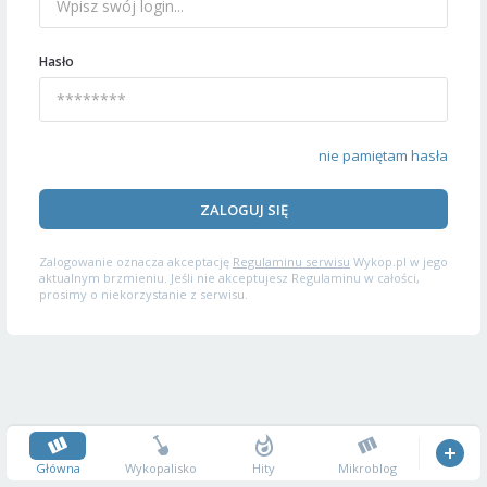
Hasło
nie pamiętam hasła
ZALOGUJ SIĘ
Zalogowanie oznacza akceptację
Regulaminu serwisu
Wykop.pl w jego
aktualnym brzmieniu. Jeśli nie akceptujesz Regulaminu w całości,
prosimy o niekorzystanie z serwisu.
Główna
Wykopalisko
Hity
Mikroblog