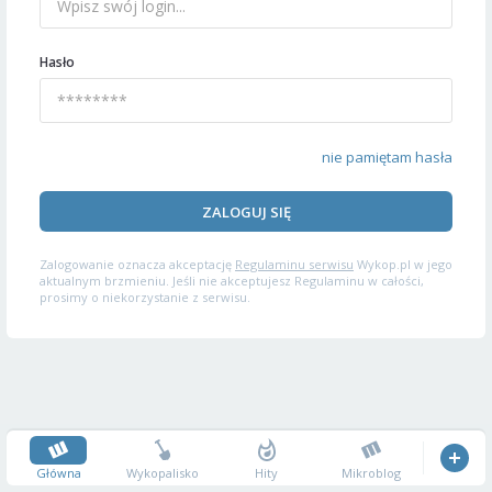
Hasło
nie pamiętam hasła
ZALOGUJ SIĘ
Zalogowanie oznacza akceptację
Regulaminu serwisu
Wykop.pl w jego
aktualnym brzmieniu. Jeśli nie akceptujesz Regulaminu w całości,
prosimy o niekorzystanie z serwisu.
Główna
Wykopalisko
Hity
Mikroblog