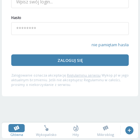
Hasło
nie pamiętam hasła
ZALOGUJ SIĘ
Zalogowanie oznacza akceptację
Regulaminu serwisu
Wykop.pl w jego
aktualnym brzmieniu. Jeśli nie akceptujesz Regulaminu w całości,
prosimy o niekorzystanie z serwisu.
Główna
Wykopalisko
Hity
Mikroblog