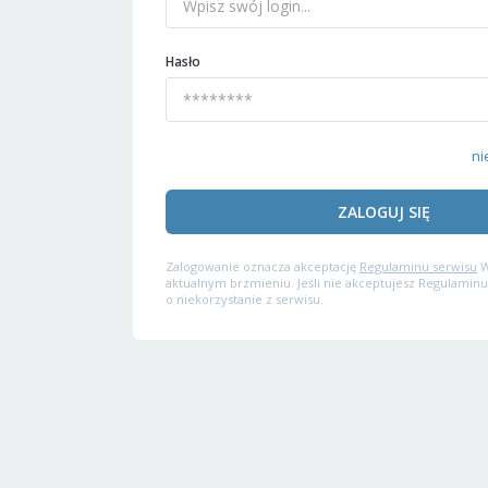
Hasło
ni
ZALOGUJ SIĘ
Zalogowanie oznacza akceptację
Regulaminu serwisu
W
aktualnym brzmieniu. Jeśli nie akceptujesz Regulaminu
o niekorzystanie z serwisu.