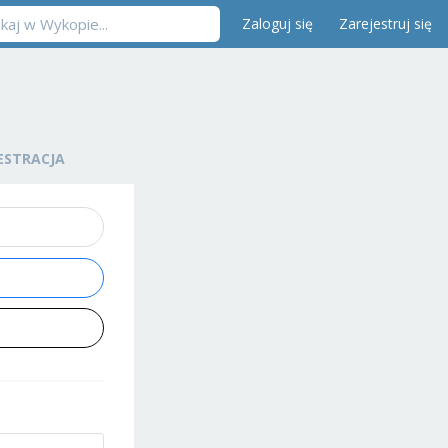
Zaloguj się
Zarejestruj się
ESTRACJA