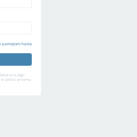
e pamiętam hasła
ykop.pl w jego
 w całości, prosimy