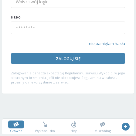
Hasło
nie pamiętam hasła
ZALOGUJ SIĘ
Zalogowanie oznacza akceptację
Regulaminu serwisu
Wykop.pl w jego
aktualnym brzmieniu. Jeśli nie akceptujesz Regulaminu w całości,
prosimy o niekorzystanie z serwisu.
Główna
Wykopalisko
Hity
Mikroblog