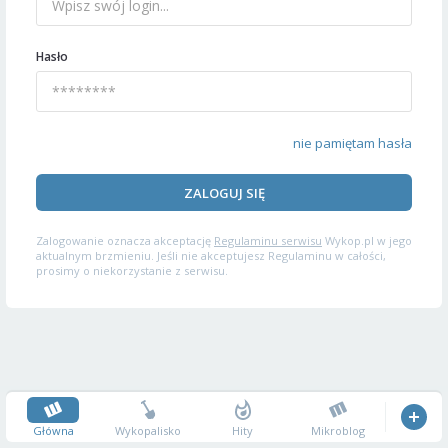
Hasło
nie pamiętam hasła
ZALOGUJ SIĘ
Zalogowanie oznacza akceptację
Regulaminu serwisu
Wykop.pl w jego
aktualnym brzmieniu. Jeśli nie akceptujesz Regulaminu w całości,
prosimy o niekorzystanie z serwisu.
Główna
Wykopalisko
Hity
Mikroblog