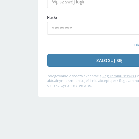
Hasło
ni
ZALOGUJ SIĘ
Zalogowanie oznacza akceptację
Regulaminu serwisu
W
aktualnym brzmieniu. Jeśli nie akceptujesz Regulaminu
o niekorzystanie z serwisu.