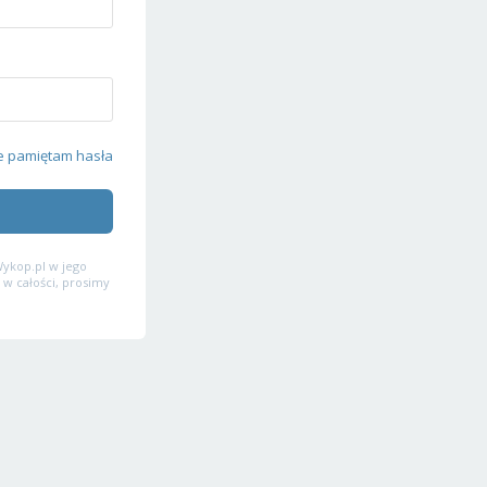
e pamiętam hasła
ykop.pl w jego
 w całości, prosimy