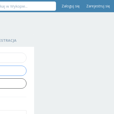
Zaloguj się
Zarejestruj się
ESTRACJA