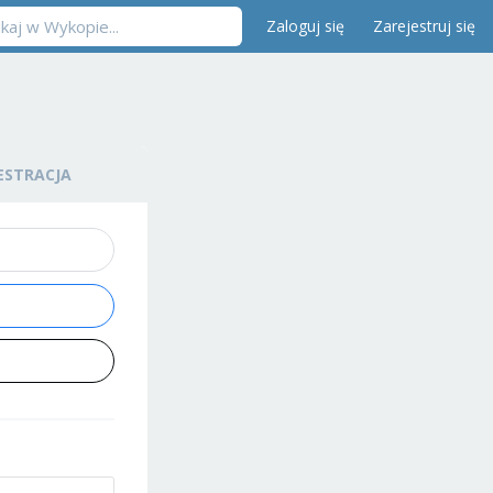
Zaloguj się
Zarejestruj się
ESTRACJA