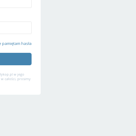
e pamiętam hasła
ykop.pl w jego
 w całości, prosimy