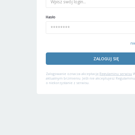
Hasło
ni
ZALOGUJ SIĘ
Zalogowanie oznacza akceptację
Regulaminu serwisu
W
aktualnym brzmieniu. Jeśli nie akceptujesz Regulaminu
o niekorzystanie z serwisu.