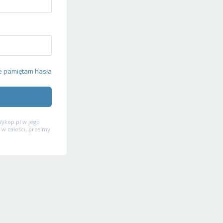
e pamiętam hasła
ykop.pl w jego
 w całości, prosimy