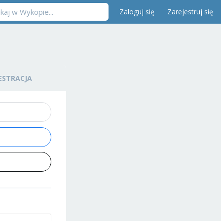
Zaloguj się
Zarejestruj się
ESTRACJA