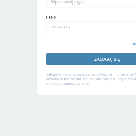
Hasło
ni
ZALOGUJ SIĘ
Zalogowanie oznacza akceptację
Regulaminu serwisu
W
aktualnym brzmieniu. Jeśli nie akceptujesz Regulaminu
o niekorzystanie z serwisu.