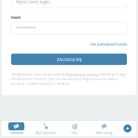
Hasło
nie pamiętam hasła
ZALOGUJ SIĘ
Zalogowanie oznacza akceptację
Regulaminu serwisu
Wykop.pl w jego
aktualnym brzmieniu. Jeśli nie akceptujesz Regulaminu w całości,
prosimy o niekorzystanie z serwisu.
Główna
Wykopalisko
Hity
Mikroblog