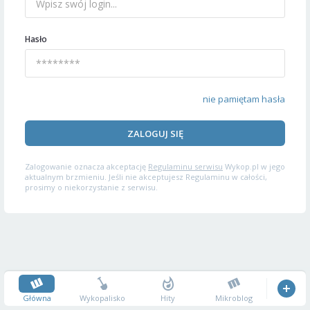
Hasło
nie pamiętam hasła
ZALOGUJ SIĘ
Zalogowanie oznacza akceptację
Regulaminu serwisu
Wykop.pl w jego
aktualnym brzmieniu. Jeśli nie akceptujesz Regulaminu w całości,
prosimy o niekorzystanie z serwisu.
Główna
Wykopalisko
Hity
Mikroblog