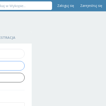
Zaloguj się
Zarejestruj się
ESTRACJA