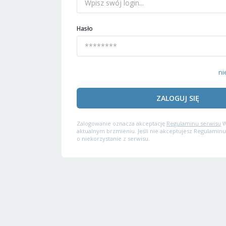
Hasło
ni
ZALOGUJ SIĘ
Zalogowanie oznacza akceptację
Regulaminu serwisu
W
aktualnym brzmieniu. Jeśli nie akceptujesz Regulaminu
o niekorzystanie z serwisu.