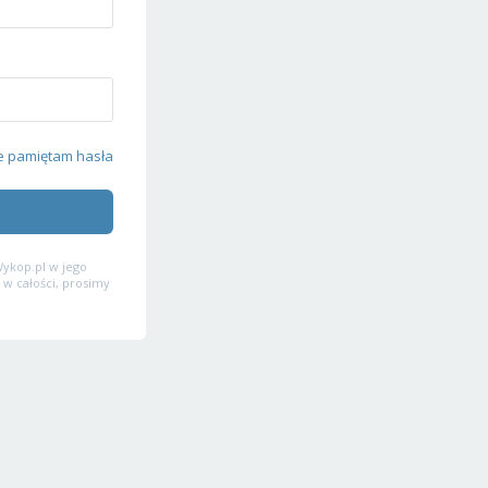
e pamiętam hasła
ykop.pl w jego
 w całości, prosimy