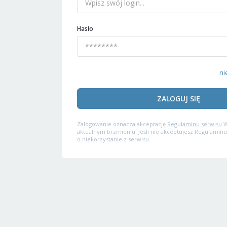
Hasło
ni
ZALOGUJ SIĘ
Zalogowanie oznacza akceptację
Regulaminu serwisu
W
aktualnym brzmieniu. Jeśli nie akceptujesz Regulaminu
o niekorzystanie z serwisu.