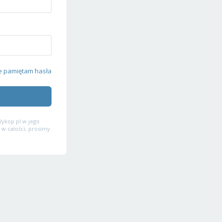
e pamiętam hasła
ykop.pl w jego
 w całości, prosimy