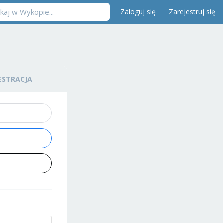
Zaloguj się
Zarejestruj się
ESTRACJA