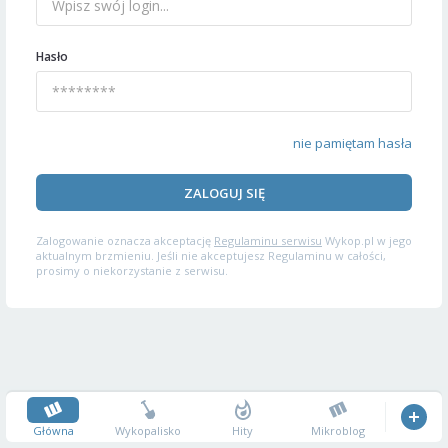
Hasło
nie pamiętam hasła
ZALOGUJ SIĘ
Zalogowanie oznacza akceptację
Regulaminu serwisu
Wykop.pl w jego
aktualnym brzmieniu. Jeśli nie akceptujesz Regulaminu w całości,
prosimy o niekorzystanie z serwisu.
Główna
Wykopalisko
Hity
Mikroblog