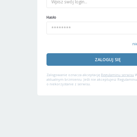
Hasło
ni
ZALOGUJ SIĘ
Zalogowanie oznacza akceptację
Regulaminu serwisu
W
aktualnym brzmieniu. Jeśli nie akceptujesz Regulaminu
o niekorzystanie z serwisu.