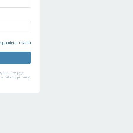
e pamiętam hasła
ykop.pl w jego
 w całości, prosimy