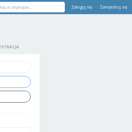
Zaloguj się
Zarejestruj się
ESTRACJA