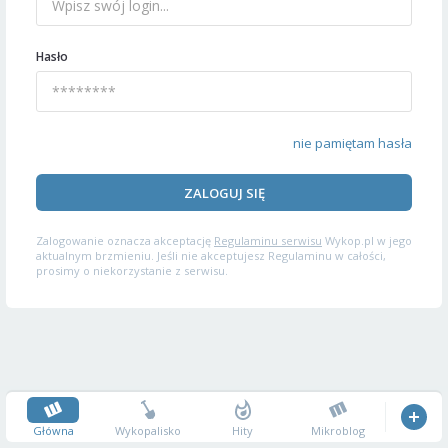
Hasło
nie pamiętam hasła
ZALOGUJ SIĘ
Zalogowanie oznacza akceptację
Regulaminu serwisu
Wykop.pl w jego
aktualnym brzmieniu. Jeśli nie akceptujesz Regulaminu w całości,
prosimy o niekorzystanie z serwisu.
Główna
Wykopalisko
Hity
Mikroblog