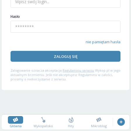
Hasło
nie pamiętam hasła
ZALOGUJ SIĘ
Zalogowanie oznacza akceptację
Regulaminu serwisu
Wykop.pl w jego
aktualnym brzmieniu. Jeśli nie akceptujesz Regulaminu w całości,
prosimy o niekorzystanie z serwisu.
Główna
Wykopalisko
Hity
Mikroblog