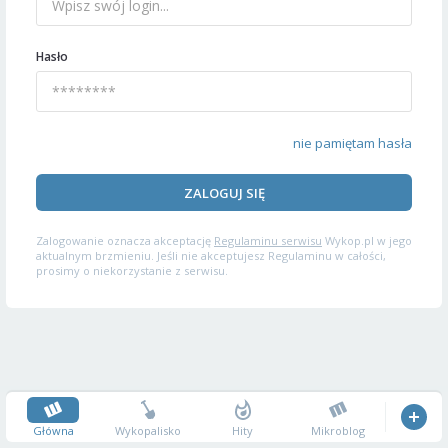
Hasło
nie pamiętam hasła
ZALOGUJ SIĘ
Zalogowanie oznacza akceptację
Regulaminu serwisu
Wykop.pl w jego
aktualnym brzmieniu. Jeśli nie akceptujesz Regulaminu w całości,
prosimy o niekorzystanie z serwisu.
Główna
Wykopalisko
Hity
Mikroblog