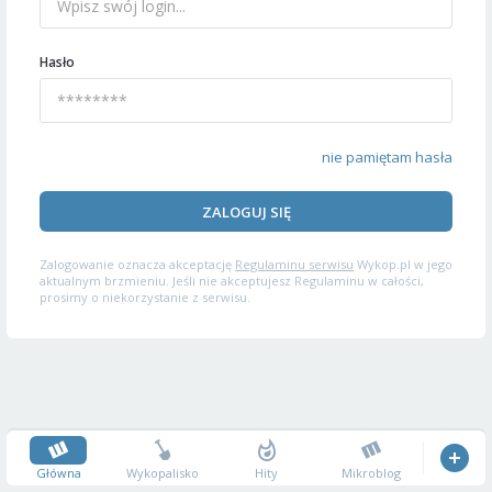
Hasło
nie pamiętam hasła
ZALOGUJ SIĘ
Zalogowanie oznacza akceptację
Regulaminu serwisu
Wykop.pl w jego
aktualnym brzmieniu. Jeśli nie akceptujesz Regulaminu w całości,
prosimy o niekorzystanie z serwisu.
Główna
Wykopalisko
Hity
Mikroblog